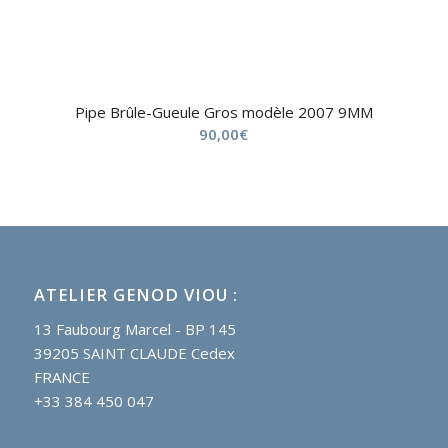
Pipe Brûle-Gueule Gros modèle 2007 9MM
90,00
€
ATELIER GENOD VIOU :
13 Faubourg Marcel - BP 145
39205 SAINT CLAUDE Cedex
FRANCE
+33 384 450 047