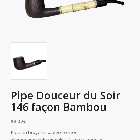
Pipe Douceur du Soir
146 façon Bambou
99,00
€
Pipe en bruyère sablée teintée.
Allonge amovible en buis « façon bambou ».