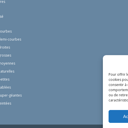
res
sé
courbes
demi-courbes
droites
grosses
moyennes
aturelles
Pour offrir 
etites
cookies pou
consentir à
sablées
comportement
ou de retire
super-géantes
caractéristi
eintées
Ac