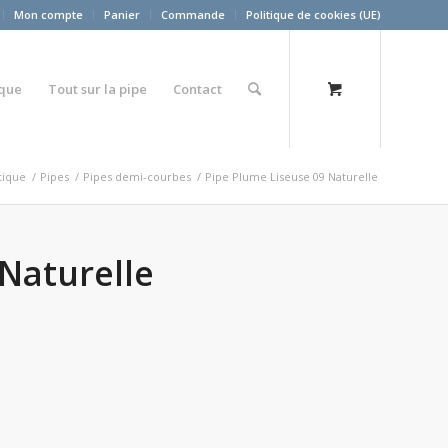
Mon compte
Panier
Commande
Politique de cookies (UE)
ique
Tout sur la pipe
Contact
tique
/
Pipes
/
Pipes demi-courbes
/
Pipe Plume Liseuse 09 Naturelle
Naturelle