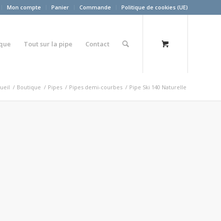
Mon compte
Panier
Commande
Politique de cookies (UE)
ique
Tout sur la pipe
Contact
ueil
/
Boutique
/
Pipes
/
Pipes demi-courbes
/
Pipe Ski 140 Naturelle