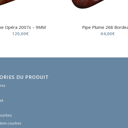
pe Opéra 2007s – 9MM
Pipe Plume 268 Borde
120,00
€
64,00
€
ORIES DU PRODUIT
res
sé
courbes
demi-courbes