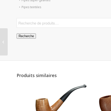
Pipes super-géantes
Pipes teintées
Recherche
Pipe Army Spigot 1789
Produits similaires