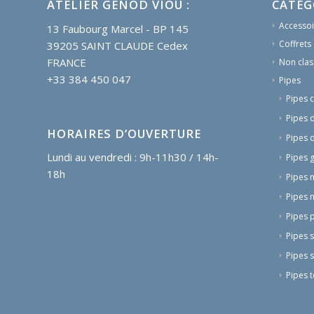
ATELIER GENOD VIOU :
CATÉG
Accessoi
13 Faubourg Marcel - BP 145
Coffrets
39205 SAINT CLAUDE Cedex
FRANCE
Non clas
+33 384 450 047
Pipes
Pipes 
Pipes 
HORAIRES D’OUVERTURE
Pipes 
Lundi au vendredi : 9h-11h30 / 14h-
Pipes 
18h
Pipes 
Pipes n
Pipes p
Pipes 
Pipes 
Pipes t