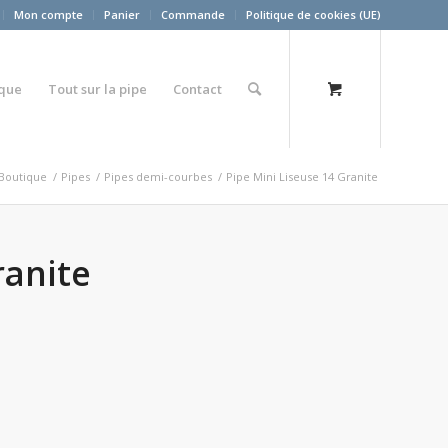
Mon compte
Panier
Commande
Politique de cookies (UE)
ique
Tout sur la pipe
Contact
Boutique
/
Pipes
/
Pipes demi-courbes
/
Pipe Mini Liseuse 14 Granite
ranite