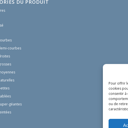
ORIES DU PRODUIT
res
sé
courbes
demi-courbes
droites
grosses
moyennes
aturelles
Pour offrir 
etites
cookies pou
consentir à
sablées
comportement
ou de retire
super-géantes
caractéristi
eintées
Ac