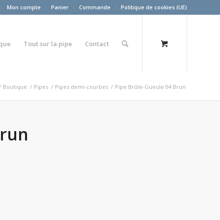
Mon compte
Panier
Commande
Politique de cookies (UE)
ique
Tout sur la pipe
Contact
/
Boutique
/
Pipes
/
Pipes demi-courbes
/
Pipe Brûle-Gueule 04 Brun
Brun