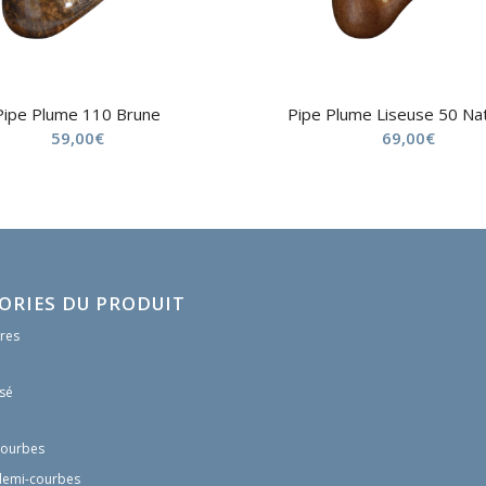
Pipe Plume 110 Brune
Pipe Plume Liseuse 50 Nat
59,00
€
69,00
€
ORIES DU PRODUIT
res
sé
courbes
demi-courbes