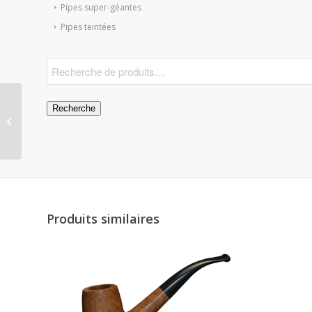
Pipes super-géantes
Pipes teintées
Recherche
Pipe Brûle-Gueule 05
Naturel
Produits similaires